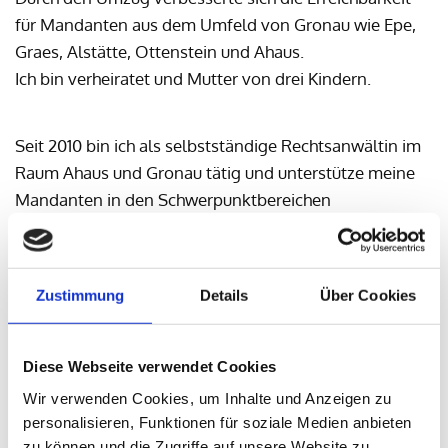
für Mandanten aus dem Umfeld von Gronau wie Epe,
Graes, Alstätte, Ottenstein und Ahaus.
Ich bin verheiratet und Mutter von drei Kindern.
Seit 2010 bin ich als selbstständige Rechtsanwältin im
Raum Ahaus und Gronau tätig und unterstütze meine
Mandanten in den Schwerpunktbereichen
Familienrecht
und
Strafrecht
. Im Strafrecht helfe ich
Ihnen bei der Verteidigung und der Nebenklage, also
der Vertretung des Opfers einer Straftat.
Zustimmung
Details
Über Cookies
Im Familienrecht sind alle Bereiche vom
Tätigkeitsschwerpunkt umfasst. Insbesondere die
Scheidung, der Trennungsunterhalt, der nacheheliche
Diese Webseite verwendet Cookies
Unterhalt, der Zugewinn, der Kindesunterhalt, das
Wir verwenden Cookies, um Inhalte und Anzeigen zu
Sorgerecht, das Aufenthaltsbestimmungsrecht und das
personalisieren, Funktionen für soziale Medien anbieten
Umgangsrecht.
Weitere Rechtsgebiete
umfassen unter
zu können und die Zugriffe auf unsere Website zu