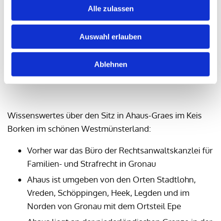
Alle zulassen
RECHTSANWALTSKANZLEI IN
Auswahl erlauben
AHAUS BEI GRONAU
KANZLEIUMFELD
Ablehnen
Wissenswertes über den Sitz in Ahaus-Graes im Keis
Borken im schönen Westmünsterland:
Vorher war das Büro der Rechtsanwaltskanzlei für
Familien- und Strafrecht in Gronau
Ahaus ist umgeben von den Orten Stadtlohn,
Vreden, Schöppingen, Heek, Legden und im
Norden von Gronau mit dem Ortsteil Epe